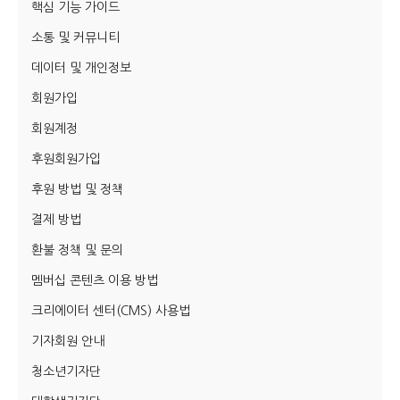
핵심 기능 가이드
서비스 & 앱
서비스 & 앱
소통 및 커뮤니티
데이터 및 개인정보
수완뉴스 추천 서비스
수완뉴스 추천 서비스
회원가입
회원계정
스토어
수완 키즈
청년공감
청라온
스토어
수완 키즈
청년공감
청라온
후원회원가입
후원 방법 및 정책
멤버십 소개
이니셔티브
커리어
멤버십 소개
이니셔티브
커리어
결제 방법
기자단 참여
저널리즘 바이브
출판서비스
기자단 참여
저널리즘 바이브
출판서비스
환불 정책 및 문의
보도자료 작성 서비스
스위프트 하이브
보도자료 작성 서비스
스위프트 하이브
멤버십 콘텐츠 이용 방법
라라프레스
오픈미트
라라프레스
오픈미트
크리에이터 센터(CMS) 사용법
기자회원 안내
청소년기자단