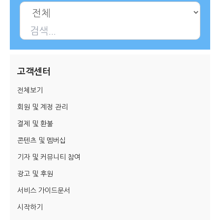
시 문학 (문학산책)
시 문학 (문학산책)
보도 사진
보도 사진
정치
사회
경제
트렌드
정치
사회
경제
트렌드
지역 & 글로벌 뉴스
지역 & 글로벌 뉴스
고객센터
서울전역
인천지역
경기지역
강원지역
서울전역
인천지역
경기지역
강원지역
전체보기
충청지역
세종지역
경상지역
전라지역
충청지역
세종지역
경상지역
전라지역
회원 및 계정 관리
제주지역
부산/울산
대전지역
지방정가
제주지역
부산/울산
대전지역
지방정가
결제 및 환불
ENG
中文
日文
ENG
中文
日文
콘텐츠 및 멤버십
기자 및 커뮤니티 참여
커뮤니티
커뮤니티
광고 및 후원
서비스 가이드문서
시작하기
자유게시판
미니게임
운세 풀이
자유게시판
미니게임
운세 풀이