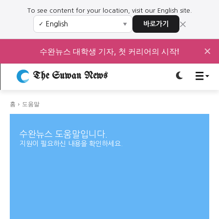
To see content for your location, visit our English site.
×
바로가기
✓
▼
로그인하세요
로그인하세요
✕
수완뉴스 대학생 기자, 첫 커리어의 시작!
주요 뉴스
주요 뉴스
The Suwan News
정치
사회
경제
교육
정치
사회
경제
교육
홈
도움말
수완뉴스 도움말입니다.
문화
과학·미디어
연예
스포츠
문화
과학·미디어
연예
스포츠
지원이 필요하신 내용을 확인하세요.
오피니언 & 특집
오피니언 & 특집
특집 기사 바로가기 :
청소년
·
청년
특집 기사 바로가기 :
청소년
·
청년
사설/칼럼
사설/칼럼